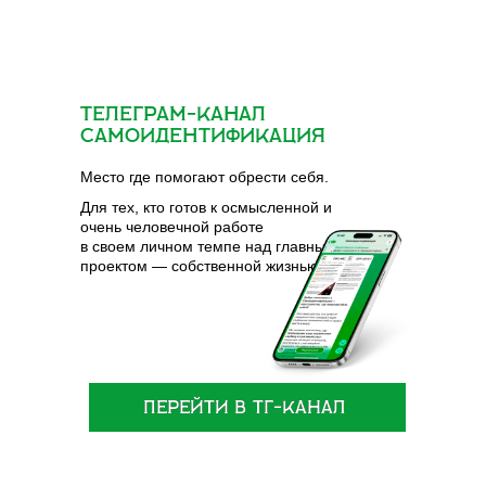
Главная
Предки
Формулирование
Жизнеописание
ТЕЛЕГРАМ-канал
Проявление
Самоидентификация
События
О нас
Место где помогают обрести себя.
Политика в отношении
Для тех, кто готов к осмысленной и
Обработки персональных данных
очень человечной работе
в своем личном темпе над главным
Публичная оферта на оказание услуг
проектом — собственной жизнью.
©2014, ИП Ревелисов-Крумер
Вадим Романович
ОГРНИП 325784700291788
Перейти в ТГ-канал
Перейти в ТГ-канал